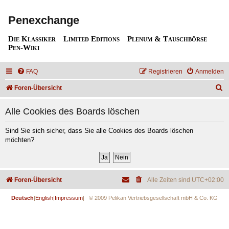
Penexchange
Die Klassiker
Limited Editions
Plenum & Tauschbörse
Pen-Wiki
FAQ
Registrieren
Anmelden
S
Foren-Übersicht
u
Alle Cookies des Boards löschen
c
h
Sind Sie sich sicher, dass Sie alle Cookies des Boards löschen
möchten?
e
Foren-Übersicht
Alle Zeiten sind
UTC+02:00
Deutsch
|
English
|
Impressum
| © 2009 Pelikan Vertriebsgesellschaft mbH & Co. KG