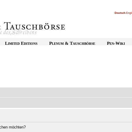
Deutsch
|
Engl
Limited Editions
Plenum & Tauschbörse
Pen-Wiki
öschen möchten?