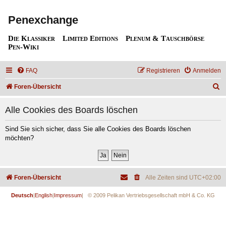
Penexchange
Die Klassiker
Limited Editions
Plenum & Tauschbörse
Pen-Wiki
FAQ
Registrieren
Anmelden
S
Foren-Übersicht
u
Alle Cookies des Boards löschen
c
h
Sind Sie sich sicher, dass Sie alle Cookies des Boards löschen
möchten?
e
Foren-Übersicht
Alle Zeiten sind
UTC+02:00
Deutsch
|
English
|
Impressum
| © 2009 Pelikan Vertriebsgesellschaft mbH & Co. KG