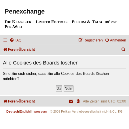
Penexchange
Die Klassiker
Limited Editions
Plenum & Tauschbörse
Pen-Wiki
FAQ
Registrieren
Anmelden
S
Foren-Übersicht
u
Alle Cookies des Boards löschen
c
h
Sind Sie sich sicher, dass Sie alle Cookies des Boards löschen
möchten?
e
Foren-Übersicht
Alle Zeiten sind
UTC+02:00
Deutsch
|
English
|
Impressum
| © 2009 Pelikan Vertriebsgesellschaft mbH & Co. KG