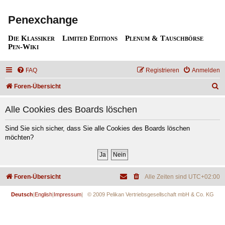
Penexchange
Die Klassiker
Limited Editions
Plenum & Tauschbörse
Pen-Wiki
FAQ
Registrieren
Anmelden
S
Foren-Übersicht
u
Alle Cookies des Boards löschen
c
h
Sind Sie sich sicher, dass Sie alle Cookies des Boards löschen
möchten?
e
Foren-Übersicht
Alle Zeiten sind
UTC+02:00
Deutsch
|
English
|
Impressum
| © 2009 Pelikan Vertriebsgesellschaft mbH & Co. KG