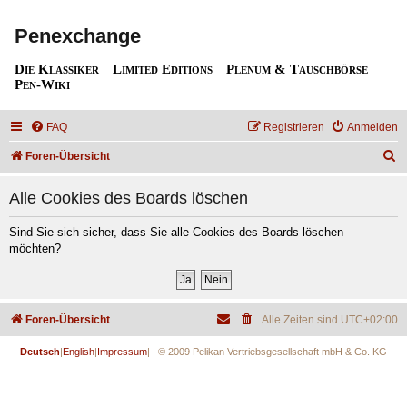
Penexchange
Die Klassiker
Limited Editions
Plenum & Tauschbörse
Pen-Wiki
FAQ
Registrieren
Anmelden
S
Foren-Übersicht
u
Alle Cookies des Boards löschen
c
h
Sind Sie sich sicher, dass Sie alle Cookies des Boards löschen
möchten?
e
Foren-Übersicht
Alle Zeiten sind
UTC+02:00
Deutsch
|
English
|
Impressum
| © 2009 Pelikan Vertriebsgesellschaft mbH & Co. KG