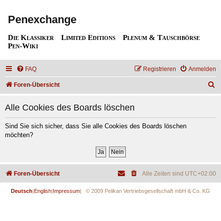
Penexchange
Die Klassiker
Limited Editions
Plenum & Tauschbörse
Pen-Wiki
FAQ
Registrieren
Anmelden
S
Foren-Übersicht
u
Alle Cookies des Boards löschen
c
h
Sind Sie sich sicher, dass Sie alle Cookies des Boards löschen
möchten?
e
Foren-Übersicht
Alle Zeiten sind
UTC+02:00
Deutsch
|
English
|
Impressum
| © 2009 Pelikan Vertriebsgesellschaft mbH & Co. KG