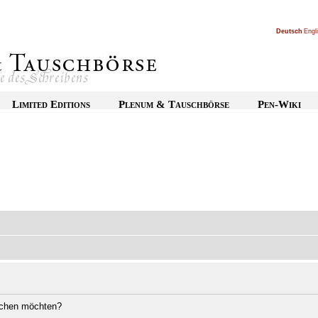
Deutsch
|
Engl
Limited Editions
Plenum & Tauschbörse
Pen-Wiki
öschen möchten?