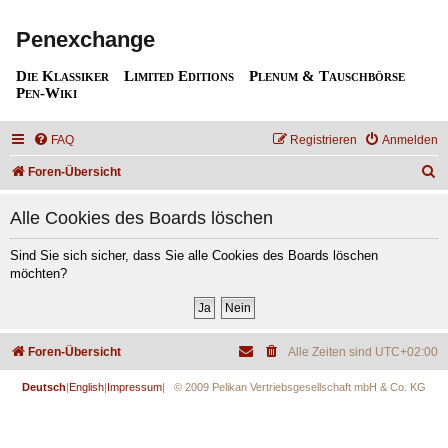
Penexchange
Die Klassiker
Limited Editions
Plenum & Tauschbörse
Pen-Wiki
FAQ
Registrieren
Anmelden
S
Foren-Übersicht
u
Alle Cookies des Boards löschen
c
h
Sind Sie sich sicher, dass Sie alle Cookies des Boards löschen
möchten?
e
Foren-Übersicht
Alle Zeiten sind
UTC+02:00
Deutsch
|
English
|
Impressum
| © 2009 Pelikan Vertriebsgesellschaft mbH & Co. KG