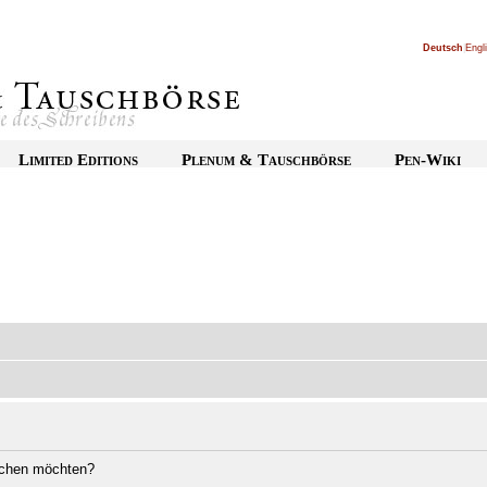
Deutsch
|
Engl
Limited Editions
Plenum & Tauschbörse
Pen-Wiki
öschen möchten?