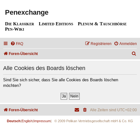
Penexchange
Die Klassiker
Limited Editions
Plenum & Tauschbörse
Pen-Wiki
FAQ
Registrieren
Anmelden
S
Foren-Übersicht
u
Alle Cookies des Boards löschen
c
h
Sind Sie sich sicher, dass Sie alle Cookies des Boards löschen
möchten?
e
Foren-Übersicht
Alle Zeiten sind
UTC+02:00
Deutsch
|
English
|
Impressum
| © 2009 Pelikan Vertriebsgesellschaft mbH & Co. KG