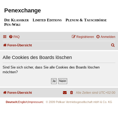
Penexchange
Die Klassiker
Limited Editions
Plenum & Tauschbörse
Pen-Wiki
FAQ
Registrieren
Anmelden
S
Foren-Übersicht
u
Alle Cookies des Boards löschen
c
h
Sind Sie sich sicher, dass Sie alle Cookies des Boards löschen
möchten?
e
Foren-Übersicht
Alle Zeiten sind
UTC+02:00
Deutsch
|
English
|
Impressum
| © 2009 Pelikan Vertriebsgesellschaft mbH & Co. KG