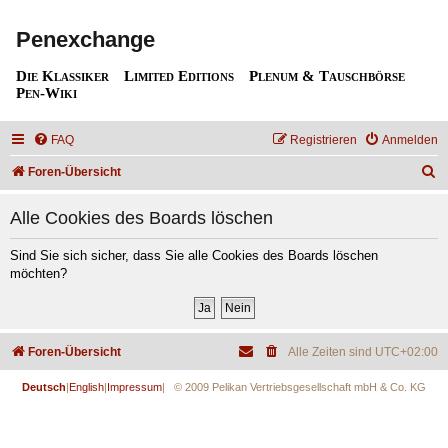
Penexchange
Die Klassiker
Limited Editions
Plenum & Tauschbörse
Pen-Wiki
FAQ
Registrieren
Anmelden
S
Foren-Übersicht
u
Alle Cookies des Boards löschen
c
h
Sind Sie sich sicher, dass Sie alle Cookies des Boards löschen
möchten?
e
Foren-Übersicht
Alle Zeiten sind
UTC+02:00
Deutsch
|
English
|
Impressum
| © 2009 Pelikan Vertriebsgesellschaft mbH & Co. KG