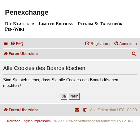
Penexchange
Die Klassiker
Limited Editions
Plenum & Tauschbörse
Pen-Wiki
FAQ
Registrieren
Anmelden
S
Foren-Übersicht
u
Alle Cookies des Boards löschen
c
h
Sind Sie sich sicher, dass Sie alle Cookies des Boards löschen
möchten?
e
Foren-Übersicht
Alle Zeiten sind
UTC+02:00
Deutsch
|
English
|
Impressum
| © 2009 Pelikan Vertriebsgesellschaft mbH & Co. KG