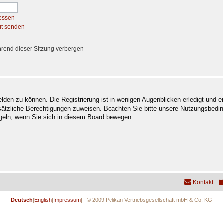
essen
ut senden
rend dieser Sitzung verbergen
den zu können. Die Registrierung ist in wenigen Augenblicken erledigt und er
usätzliche Berechtigungen zuweisen. Beachten Sie bitte unsere Nutzungsbedi
regeln, wenn Sie sich in diesem Board bewegen.
Kontakt
Deutsch
|
English
|
Impressum
| © 2009 Pelikan Vertriebsgesellschaft mbH & Co. KG