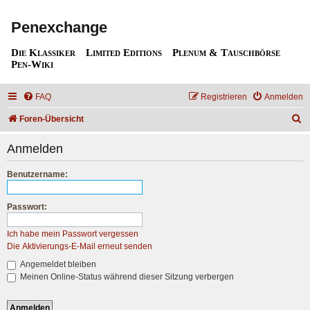
Penexchange
Die Klassiker
Limited Editions
Plenum & Tauschbörse
Pen-Wiki
FAQ
Registrieren
Anmelden
S
Foren-Übersicht
u
Anmelden
c
h
Benutzername:
e
Passwort:
Ich habe mein Passwort vergessen
Die Aktivierungs-E-Mail erneut senden
Angemeldet bleiben
Meinen Online-Status während dieser Sitzung verbergen