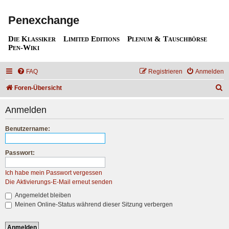
Penexchange
Die Klassiker
Limited Editions
Plenum & Tauschbörse
Pen-Wiki
FAQ
Registrieren
Anmelden
S
Foren-Übersicht
u
Anmelden
c
h
Benutzername:
e
Passwort:
Ich habe mein Passwort vergessen
Die Aktivierungs-E-Mail erneut senden
Angemeldet bleiben
Meinen Online-Status während dieser Sitzung verbergen