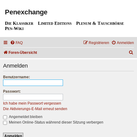
Penexchange
Die Klassiker
Limited Editions
Plenum & Tauschbörse
Pen-Wiki
FAQ
Registrieren
Anmelden
S
Foren-Übersicht
u
Anmelden
c
h
Benutzername:
e
Passwort:
Ich habe mein Passwort vergessen
Die Aktivierungs-E-Mail erneut senden
Angemeldet bleiben
Meinen Online-Status während dieser Sitzung verbergen