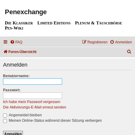
Penexchange
Die Klassiker
Limited Editions
Plenum & Tauschbörse
Pen-Wiki
FAQ
Registrieren
Anmelden
S
Foren-Übersicht
u
Anmelden
c
h
Benutzername:
e
Passwort:
Ich habe mein Passwort vergessen
Die Aktivierungs-E-Mail erneut senden
Angemeldet bleiben
Meinen Online-Status während dieser Sitzung verbergen