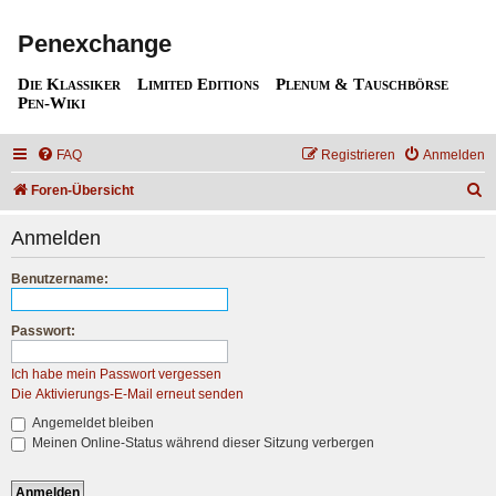
Penexchange
Die Klassiker
Limited Editions
Plenum & Tauschbörse
Pen-Wiki
FAQ
Registrieren
Anmelden
S
Foren-Übersicht
u
Anmelden
c
h
Benutzername:
e
Passwort:
Ich habe mein Passwort vergessen
Die Aktivierungs-E-Mail erneut senden
Angemeldet bleiben
Meinen Online-Status während dieser Sitzung verbergen