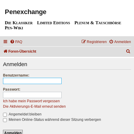
Penexchange
Die Klassiker
Limited Editions
Plenum & Tauschbörse
Pen-Wiki
FAQ
Registrieren
Anmelden
S
Foren-Übersicht
u
Anmelden
c
h
Benutzername:
e
Passwort:
Ich habe mein Passwort vergessen
Die Aktivierungs-E-Mail erneut senden
Angemeldet bleiben
Meinen Online-Status während dieser Sitzung verbergen