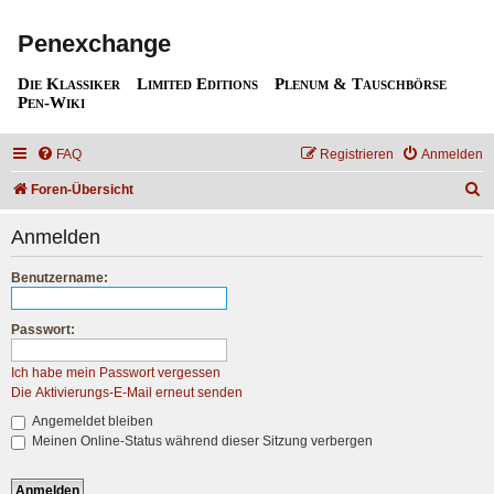
Penexchange
Die Klassiker
Limited Editions
Plenum & Tauschbörse
Pen-Wiki
FAQ
Registrieren
Anmelden
S
Foren-Übersicht
u
Anmelden
c
h
Benutzername:
e
Passwort:
Ich habe mein Passwort vergessen
Die Aktivierungs-E-Mail erneut senden
Angemeldet bleiben
Meinen Online-Status während dieser Sitzung verbergen