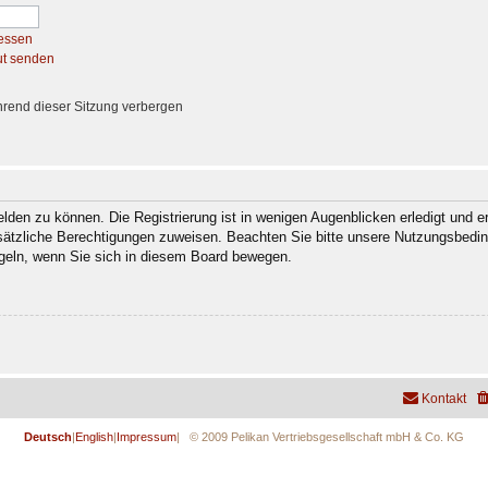
essen
ut senden
rend dieser Sitzung verbergen
den zu können. Die Registrierung ist in wenigen Augenblicken erledigt und er
usätzliche Berechtigungen zuweisen. Beachten Sie bitte unsere Nutzungsbedi
regeln, wenn Sie sich in diesem Board bewegen.
Kontakt
Deutsch
|
English
|
Impressum
| © 2009 Pelikan Vertriebsgesellschaft mbH & Co. KG