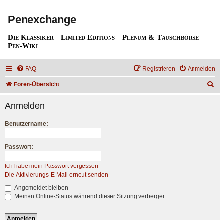
Penexchange
Die Klassiker
Limited Editions
Plenum & Tauschbörse
Pen-Wiki
FAQ
Registrieren
Anmelden
S
Foren-Übersicht
u
Anmelden
c
h
Benutzername:
e
Passwort:
Ich habe mein Passwort vergessen
Die Aktivierungs-E-Mail erneut senden
Angemeldet bleiben
Meinen Online-Status während dieser Sitzung verbergen