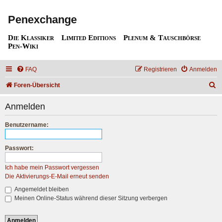
Penexchange
Die Klassiker
Limited Editions
Plenum & Tauschbörse
Pen-Wiki
FAQ
Registrieren
Anmelden
S
Foren-Übersicht
u
Anmelden
c
h
Benutzername:
e
Passwort:
Ich habe mein Passwort vergessen
Die Aktivierungs-E-Mail erneut senden
Angemeldet bleiben
Meinen Online-Status während dieser Sitzung verbergen