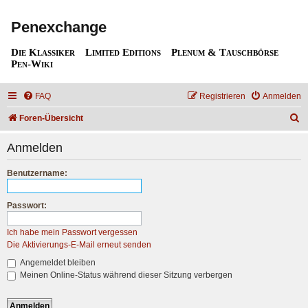
Penexchange
Die Klassiker
Limited Editions
Plenum & Tauschbörse
Pen-Wiki
FAQ
Registrieren
Anmelden
S
Foren-Übersicht
u
Anmelden
c
h
Benutzername:
e
Passwort:
Ich habe mein Passwort vergessen
Die Aktivierungs-E-Mail erneut senden
Angemeldet bleiben
Meinen Online-Status während dieser Sitzung verbergen