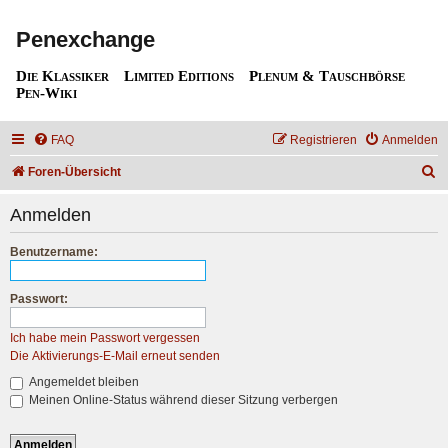
Penexchange
Die Klassiker
Limited Editions
Plenum & Tauschbörse
Pen-Wiki
FAQ
Registrieren
Anmelden
S
Foren-Übersicht
u
Anmelden
c
h
Benutzername:
e
Passwort:
Ich habe mein Passwort vergessen
Die Aktivierungs-E-Mail erneut senden
Angemeldet bleiben
Meinen Online-Status während dieser Sitzung verbergen