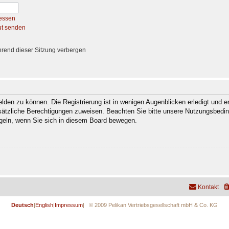
essen
ut senden
rend dieser Sitzung verbergen
den zu können. Die Registrierung ist in wenigen Augenblicken erledigt und er
usätzliche Berechtigungen zuweisen. Beachten Sie bitte unsere Nutzungsbedi
regeln, wenn Sie sich in diesem Board bewegen.
Kontakt
Deutsch
|
English
|
Impressum
| © 2009 Pelikan Vertriebsgesellschaft mbH & Co. KG