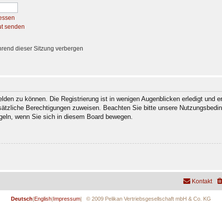
essen
ut senden
rend dieser Sitzung verbergen
den zu können. Die Registrierung ist in wenigen Augenblicken erledigt und er
usätzliche Berechtigungen zuweisen. Beachten Sie bitte unsere Nutzungsbedi
regeln, wenn Sie sich in diesem Board bewegen.
Kontakt
Deutsch
|
English
|
Impressum
| © 2009 Pelikan Vertriebsgesellschaft mbH & Co. KG