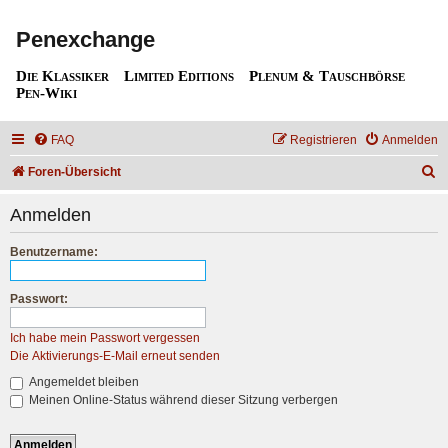
Penexchange
Die Klassiker
Limited Editions
Plenum & Tauschbörse
Pen-Wiki
FAQ
Registrieren
Anmelden
S
Foren-Übersicht
u
Anmelden
c
h
Benutzername:
e
Passwort:
Ich habe mein Passwort vergessen
Die Aktivierungs-E-Mail erneut senden
Angemeldet bleiben
Meinen Online-Status während dieser Sitzung verbergen