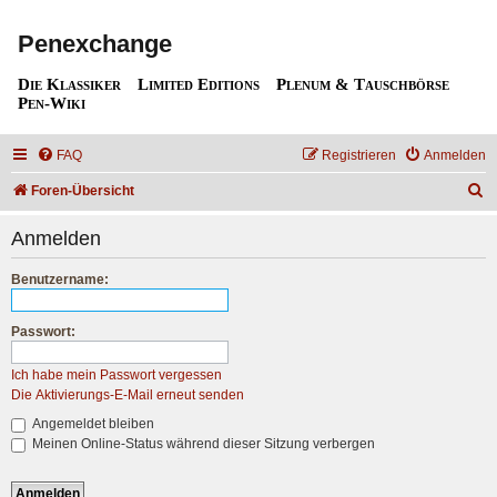
Penexchange
Die Klassiker
Limited Editions
Plenum & Tauschbörse
Pen-Wiki
FAQ
Registrieren
Anmelden
S
Foren-Übersicht
u
Anmelden
c
h
Benutzername:
e
Passwort:
Ich habe mein Passwort vergessen
Die Aktivierungs-E-Mail erneut senden
Angemeldet bleiben
Meinen Online-Status während dieser Sitzung verbergen