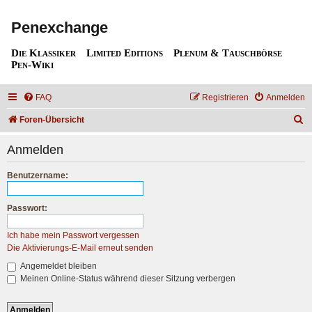
Penexchange
Die Klassiker
Limited Editions
Plenum & Tauschbörse
Pen-Wiki
FAQ
Registrieren
Anmelden
S
Foren-Übersicht
u
Anmelden
c
h
Benutzername:
e
Passwort:
Ich habe mein Passwort vergessen
Die Aktivierungs-E-Mail erneut senden
Angemeldet bleiben
Meinen Online-Status während dieser Sitzung verbergen