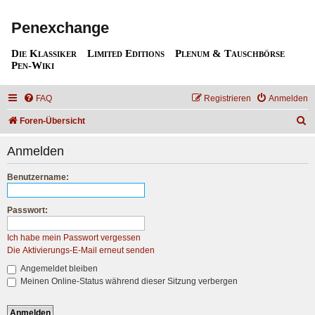
Penexchange
Die Klassiker
Limited Editions
Plenum & Tauschbörse
Pen-Wiki
FAQ
Registrieren
Anmelden
S
Foren-Übersicht
u
Anmelden
c
h
Benutzername:
e
Passwort:
Ich habe mein Passwort vergessen
Die Aktivierungs-E-Mail erneut senden
Angemeldet bleiben
Meinen Online-Status während dieser Sitzung verbergen