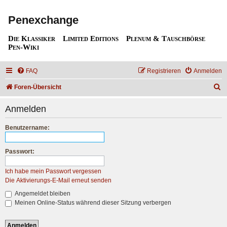
Penexchange
Die Klassiker
Limited Editions
Plenum & Tauschbörse
Pen-Wiki
FAQ
Registrieren
Anmelden
S
Foren-Übersicht
u
Anmelden
c
h
Benutzername:
e
Passwort:
Ich habe mein Passwort vergessen
Die Aktivierungs-E-Mail erneut senden
Angemeldet bleiben
Meinen Online-Status während dieser Sitzung verbergen