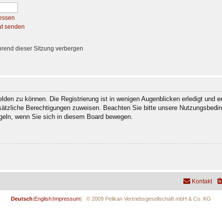
essen
ut senden
rend dieser Sitzung verbergen
den zu können. Die Registrierung ist in wenigen Augenblicken erledigt und er
usätzliche Berechtigungen zuweisen. Beachten Sie bitte unsere Nutzungsbedi
regeln, wenn Sie sich in diesem Board bewegen.
Kontakt
Deutsch
|
English
|
Impressum
| © 2009 Pelikan Vertriebsgesellschaft mbH & Co. KG