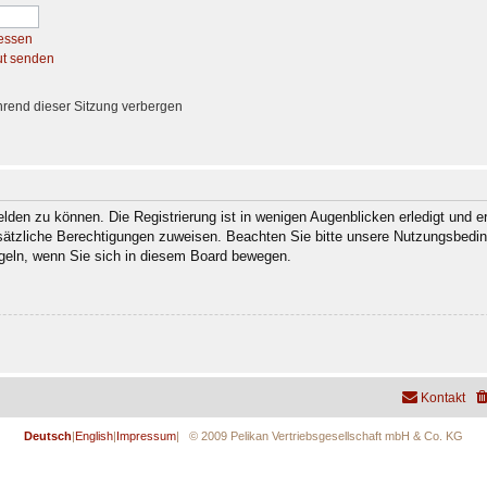
essen
ut senden
rend dieser Sitzung verbergen
den zu können. Die Registrierung ist in wenigen Augenblicken erledigt und er
usätzliche Berechtigungen zuweisen. Beachten Sie bitte unsere Nutzungsbedi
regeln, wenn Sie sich in diesem Board bewegen.
Kontakt
Deutsch
|
English
|
Impressum
| © 2009 Pelikan Vertriebsgesellschaft mbH & Co. KG