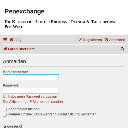
Penexchange
Die Klassiker
Limited Editions
Plenum & Tauschbörse
Pen-Wiki
FAQ
Registrieren
Anmelden
S
Foren-Übersicht
u
Anmelden
c
h
Benutzername:
e
Passwort:
Ich habe mein Passwort vergessen
Die Aktivierungs-E-Mail erneut senden
Angemeldet bleiben
Meinen Online-Status während dieser Sitzung verbergen