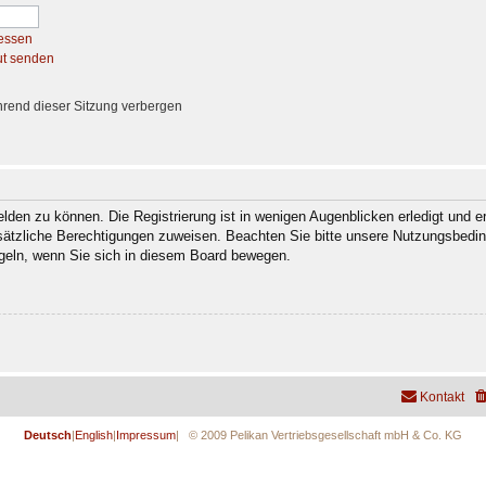
essen
ut senden
rend dieser Sitzung verbergen
den zu können. Die Registrierung ist in wenigen Augenblicken erledigt und er
usätzliche Berechtigungen zuweisen. Beachten Sie bitte unsere Nutzungsbedi
regeln, wenn Sie sich in diesem Board bewegen.
Kontakt
Deutsch
|
English
|
Impressum
| © 2009 Pelikan Vertriebsgesellschaft mbH & Co. KG