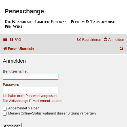
Penexchange
Die Klassiker
Limited Editions
Plenum & Tauschbörse
Pen-Wiki
FAQ
Registrieren
Anmelden
S
Foren-Übersicht
u
Anmelden
c
h
Benutzername:
e
Passwort:
Ich habe mein Passwort vergessen
Die Aktivierungs-E-Mail erneut senden
Angemeldet bleiben
Meinen Online-Status während dieser Sitzung verbergen