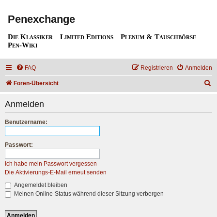
Penexchange
Die Klassiker
Limited Editions
Plenum & Tauschbörse
Pen-Wiki
FAQ
Registrieren
Anmelden
S
Foren-Übersicht
u
Anmelden
c
h
Benutzername:
e
Passwort:
Ich habe mein Passwort vergessen
Die Aktivierungs-E-Mail erneut senden
Angemeldet bleiben
Meinen Online-Status während dieser Sitzung verbergen