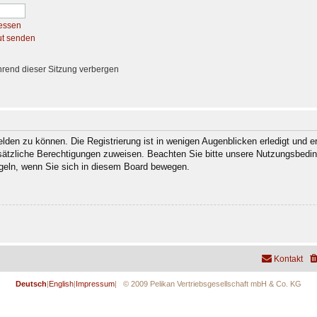
essen
ut senden
rend dieser Sitzung verbergen
den zu können. Die Registrierung ist in wenigen Augenblicken erledigt und er
usätzliche Berechtigungen zuweisen. Beachten Sie bitte unsere Nutzungsbedi
regeln, wenn Sie sich in diesem Board bewegen.
Kontakt
Deutsch
|
English
|
Impressum
| © 2009 Pelikan Vertriebsgesellschaft mbH & Co. KG