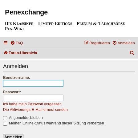
Penexchange
Die Klassiker
Limited Editions
Plenum & Tauschbörse
Pen-Wiki
FAQ
Registrieren
Anmelden
S
Foren-Übersicht
u
Anmelden
c
h
Benutzername:
e
Passwort:
Ich habe mein Passwort vergessen
Die Aktivierungs-E-Mail erneut senden
Angemeldet bleiben
Meinen Online-Status während dieser Sitzung verbergen