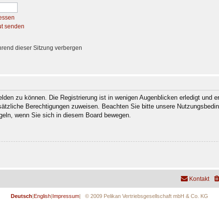
essen
ut senden
rend dieser Sitzung verbergen
den zu können. Die Registrierung ist in wenigen Augenblicken erledigt und er
usätzliche Berechtigungen zuweisen. Beachten Sie bitte unsere Nutzungsbedi
regeln, wenn Sie sich in diesem Board bewegen.
Kontakt
Deutsch
|
English
|
Impressum
| © 2009 Pelikan Vertriebsgesellschaft mbH & Co. KG