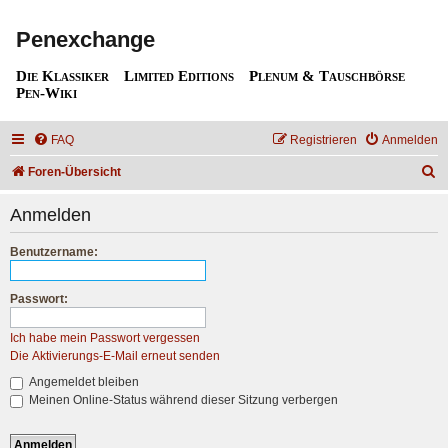
Penexchange
Die Klassiker
Limited Editions
Plenum & Tauschbörse
Pen-Wiki
FAQ
Registrieren
Anmelden
S
Foren-Übersicht
u
Anmelden
c
h
Benutzername:
e
Passwort:
Ich habe mein Passwort vergessen
Die Aktivierungs-E-Mail erneut senden
Angemeldet bleiben
Meinen Online-Status während dieser Sitzung verbergen