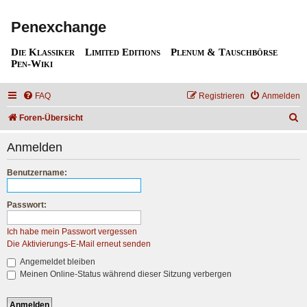
Penexchange
Die Klassiker
Limited Editions
Plenum & Tauschbörse
Pen-Wiki
FAQ
Registrieren
Anmelden
S
Foren-Übersicht
u
Anmelden
c
h
Benutzername:
e
Passwort:
Ich habe mein Passwort vergessen
Die Aktivierungs-E-Mail erneut senden
Angemeldet bleiben
Meinen Online-Status während dieser Sitzung verbergen