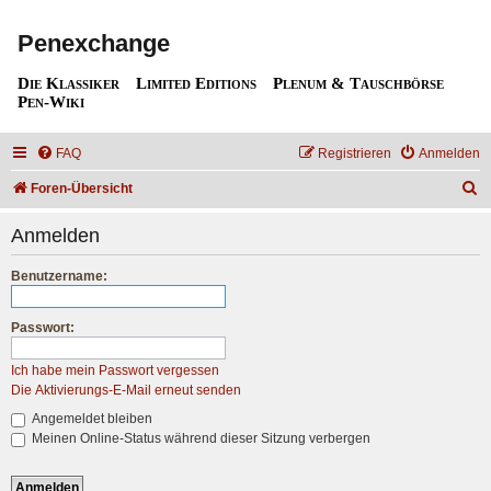
Penexchange
Die Klassiker
Limited Editions
Plenum & Tauschbörse
Pen-Wiki
FAQ
Registrieren
Anmelden
S
Foren-Übersicht
u
Anmelden
c
h
Benutzername:
e
Passwort:
Ich habe mein Passwort vergessen
Die Aktivierungs-E-Mail erneut senden
Angemeldet bleiben
Meinen Online-Status während dieser Sitzung verbergen