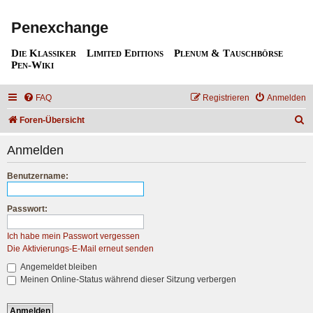
Penexchange
Die Klassiker
Limited Editions
Plenum & Tauschbörse
Pen-Wiki
FAQ
Registrieren
Anmelden
S
Foren-Übersicht
u
Anmelden
c
h
Benutzername:
e
Passwort:
Ich habe mein Passwort vergessen
Die Aktivierungs-E-Mail erneut senden
Angemeldet bleiben
Meinen Online-Status während dieser Sitzung verbergen