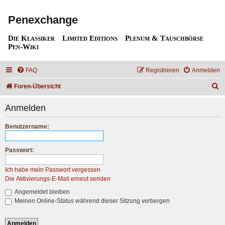
Penexchange
Die Klassiker
Limited Editions
Plenum & Tauschbörse
Pen-Wiki
FAQ
Registrieren
Anmelden
S
Foren-Übersicht
u
Anmelden
c
h
Benutzername:
e
Passwort:
Ich habe mein Passwort vergessen
Die Aktivierungs-E-Mail erneut senden
Angemeldet bleiben
Meinen Online-Status während dieser Sitzung verbergen