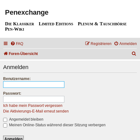
Penexchange
Die Klassiker
Limited Editions
Plenum & Tauschbörse
Pen-Wiki
FAQ
Registrieren
Anmelden
S
Foren-Übersicht
u
Anmelden
c
h
Benutzername:
e
Passwort:
Ich habe mein Passwort vergessen
Die Aktivierungs-E-Mail erneut senden
Angemeldet bleiben
Meinen Online-Status während dieser Sitzung verbergen