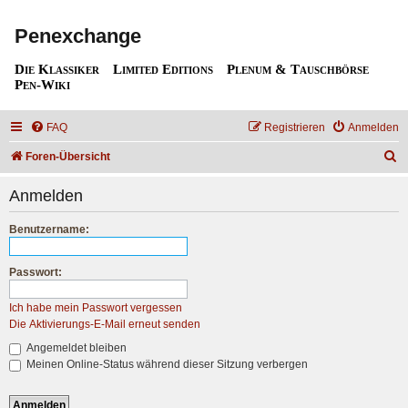
Penexchange
Die Klassiker
Limited Editions
Plenum & Tauschbörse
Pen-Wiki
FAQ
Registrieren
Anmelden
S
Foren-Übersicht
u
Anmelden
c
h
Benutzername:
e
Passwort:
Ich habe mein Passwort vergessen
Die Aktivierungs-E-Mail erneut senden
Angemeldet bleiben
Meinen Online-Status während dieser Sitzung verbergen